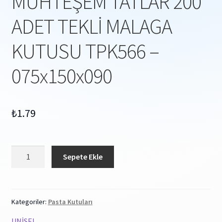
MUHTEŞEM TATLAR 200
ADET TEKLİ MALAGA
KUTUSU TPK566 –
075x150x090
₺
1.79
MUHTEŞEM
Sepete Ekle
TATLAR
200
ADET
TEKLİ
Kategoriler:
Pasta Kutuları
MALAGA
UNİSEL