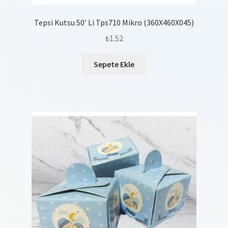
Tepsi Kutsu 50′ Li Tps710 Mikro (360X460X045)
₺
1.52
Sepete Ekle