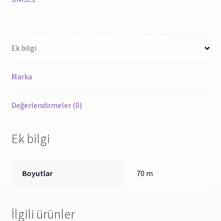
KUTUSU
TPK566
-
075x150x090
Ek bilgi
adet
Marka
Değerlendirmeler (0)
Ek bilgi
Boyutlar
70 m
İlgili ürünler