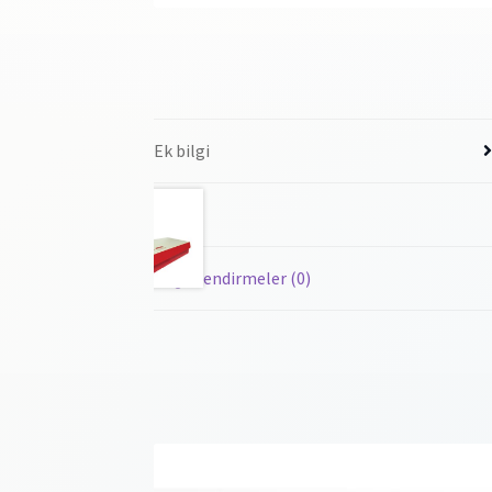
Ek bilgi
Marka
0x240x050)
Değerlendirmeler (0)