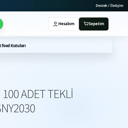
Destek / İletişim
Hesabım
Sepetim
t food Kutuları
100 ADET TEKLİ
NY2030