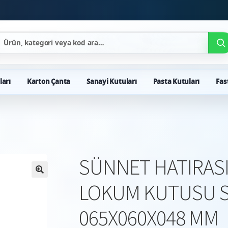
ları
Karton Çanta
Sanayi Kutuları
Pasta Kutuları
Fas
SÜNNET HATIRASI 
LOKUM KUTUSU S
065X060X048 MM