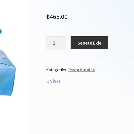
₺
465.00
SÜNNET
Sepete Ekle
HATIRASI
100
ADET
TEKLİ
Kategoriler:
Pasta Kutuları
LOKUM
UNİSEL
KUTUSU
SNY2030
065X060X048
MM
adet