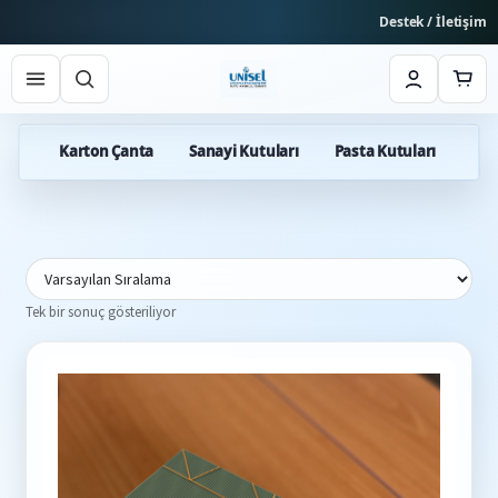
Destek / İletişim
ları
Karton Çanta
Sanayi Kutuları
Pasta Kutuları
Fas
Tek bir sonuç gösteriliyor