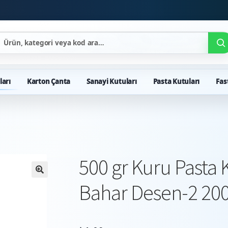
ları
Karton Çanta
Sanayi Kutuları
Pasta Kutuları
Fas
500 gr Kuru Pasta
Bahar Desen-2 20