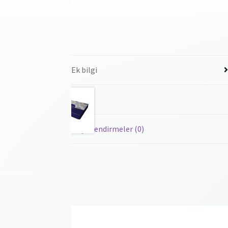
Ek bilgi
Marka
teşem
Değerlendirmeler (0)