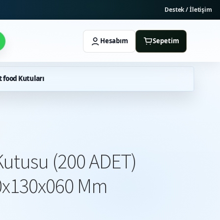
Destek / İletişim
Hesabım
Sepetim
t food Kutuları
 Kutusu (200 ADET)
0x130x060 Mm