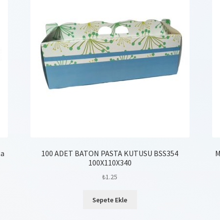
ta
100 ADET BATON PASTA KUTUSU BSS354
M
100X110X340
₺
1.25
Sepete Ekle