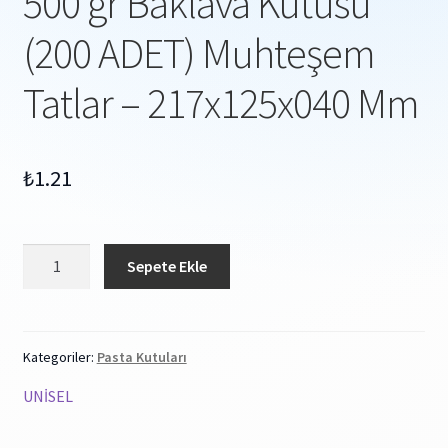
500 gr Baklava Kutusu
(200 ADET) Muhteşem
Tatlar – 217x125x040 Mm
₺
1.21
500
Sepete Ekle
gr
Baklava
Kutusu
(200
Kategoriler:
Pasta Kutuları
ADET)
UNİSEL
Muhteşem
Tatlar