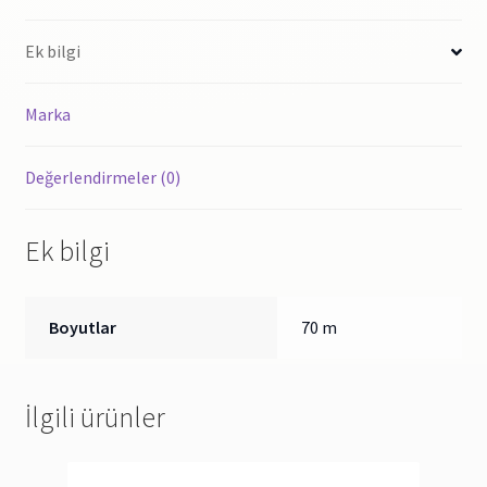
-
217x125x040
Ek bilgi
Mm
adet
Marka
Değerlendirmeler (0)
Ek bilgi
Boyutlar
70 m
İlgili ürünler