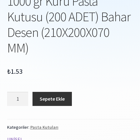
1000 gr Kuru Pasta
Kutusu (200 ADET) Bahar
Desen (210X200X070
MM)
₺
1.53
1000
Sepete Ekle
gr
Kuru
Pasta
Kutusu
Kategoriler:
Pasta Kutuları
(200
UNİSEL