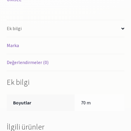
ADET)
Bahar
Desen
(210X200X070
Ek bilgi
MM)
adet
Marka
Değerlendirmeler (0)
Ek bilgi
Boyutlar
70 m
İlgili ürünler