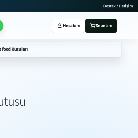
Destek / İletişim
Hesabım
Sepetim
t food Kutuları
utusu