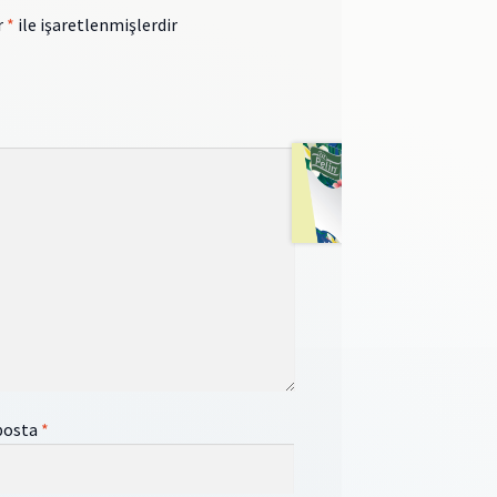
r
*
ile işaretlenmişlerdir
posta
*