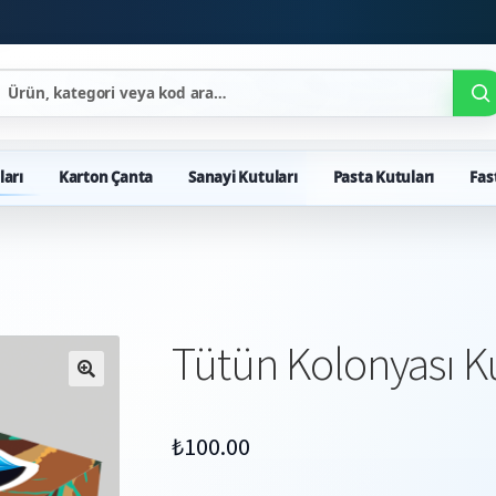
ları
Karton Çanta
Sanayi Kutuları
Pasta Kutuları
Fas
Tütün Kolonyası K
₺
100.00