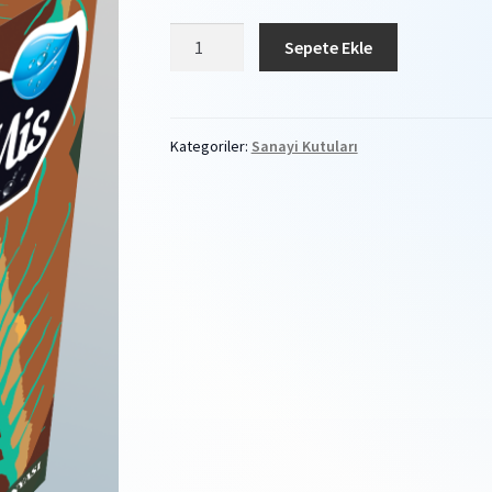
Tütün
Sepete Ekle
Kolonyası
Kutusu
adet
Kategoriler:
Sanayi Kutuları