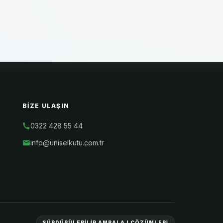
BIZE ULAŞIN
0322 428 55 44
info@uniselkutu.com.tr
SÜRDÜRÜLEBİLİR AMBALAJ ÇÖZÜMLERİ