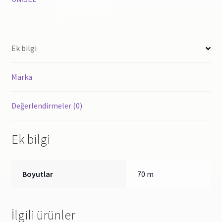
(100
ADET)
Bahar
Desen
Ek bilgi
-
Tsk431
Marka
(250X250X130
MM)
adet
Değerlendirmeler (0)
Ek bilgi
Boyutlar
70 m
İlgili ürünler