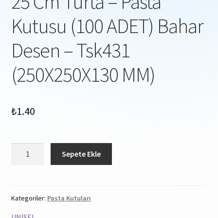
25 Cm Turta – Pasta
Kutusu (100 ADET) Bahar
Desen – Tsk431
(250X250X130 MM)
₺
1.40
25
Sepete Ekle
Cm
Turta
-
Pasta
Kategoriler:
Pasta Kutuları
Kutusu
UNİSEL