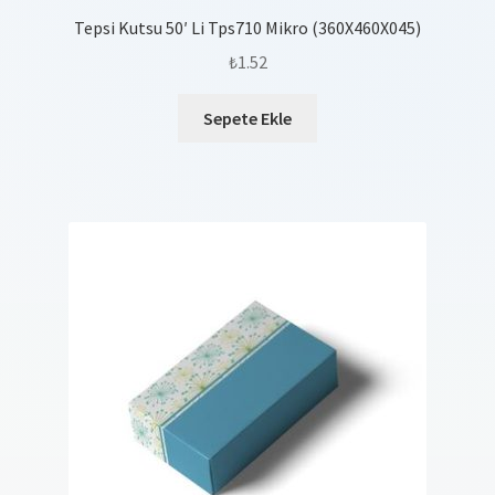
Tepsi Kutsu 50′ Li Tps710 Mikro (360X460X045)
₺
1.52
Sepete Ekle